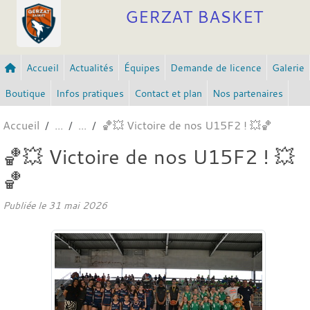
Panneau de gestion des cookies
GERZAT BASKET
Accueil
Actualités
Équipes
Demande de licence
Galerie
Boutique
Infos pratiques
Contact et plan
Nos partenaires
Accueil
🏀💥 Victoire de nos U15F2 ! 💥🏀
🏀💥 Victoire de nos U15F2 ! 💥
🏀
Publiée le
31 mai 2026