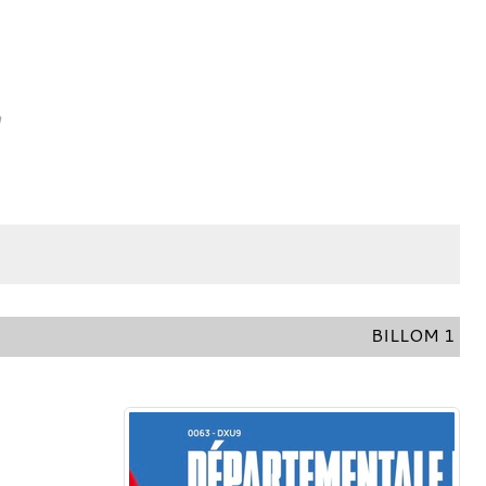
h
BILLOM 1