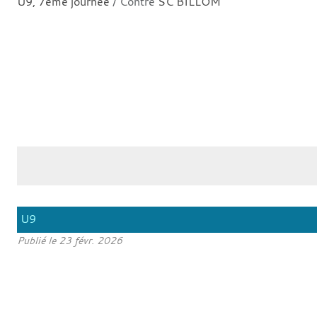
U9, 7ème journée
/ Contre
SC BILLOM
U9
Publié le
23 févr. 2026