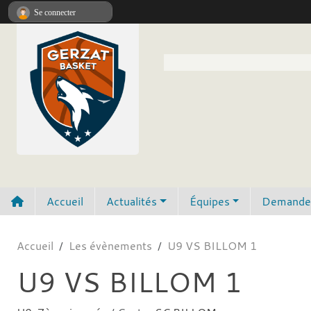
Panneau de gestion des cookies
Se connecter
Accueil
Actualités
Équipes
Demande 
Accueil
Les évènements
U9 VS BILLOM 1
U9 VS BILLOM 1